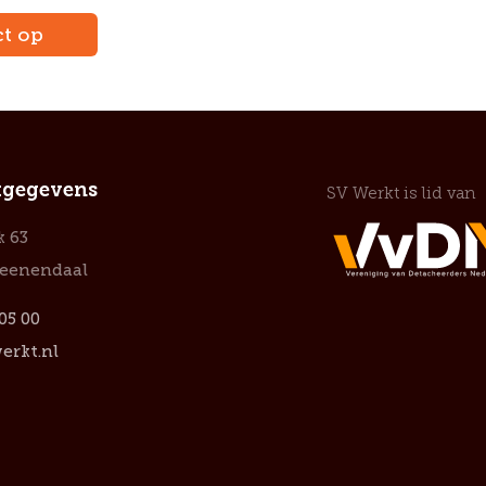
t op
tgegevens
SV Werkt is lid van
k 63
Veenendaal
 05 00
erkt.nl