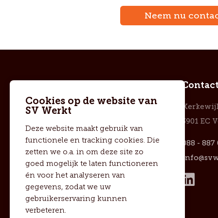
Neem nu contac
Over SV Werkt
Contac
Cookies op de website van
SV Werkt brengt
Kerkewij
SV Werkt
professionals, in vaste
3901 EC 
Deze website maakt gebruik van
dienst of op ZZP-basis, en
functionele en tracking cookies. Die
088 - 887
organisaties samen op
zetten we o.a. in om deze site zo
info@svw
goed mogelijk te laten functioneren
het gebied van HR,
én voor het analyseren van
verzuim en sociale
gegevens, zodat we uw
zekerheid.
gebruikerservaring kunnen
verbeteren.