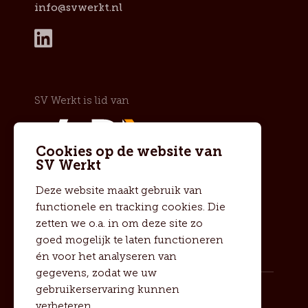
info@svwerkt.nl
SV Werkt is lid van
Cookies op de website van
SV Werkt
SV Werkt is SNA geregistreerd
Deze website maakt gebruik van
functionele en tracking cookies. Die
zetten we o.a. in om deze site zo
goed mogelijk te laten functioneren
én voor het analyseren van
gegevens, zodat we uw
gebruikerservaring kunnen
© 2023 SV Werkt
verbeteren.