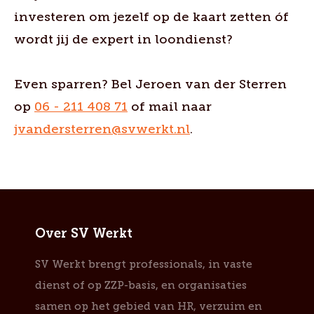
investeren om jezelf op de kaart zetten óf
wordt jij de expert in loondienst?
Even sparren? Bel Jeroen van der Sterren
op
06 - 211 408 71
of mail naar
jvandersterren@svwerkt.nl
.
Over SV Werkt
SV Werkt brengt professionals, in vaste
dienst of op ZZP-basis, en organisaties
samen op het gebied van HR, verzuim en